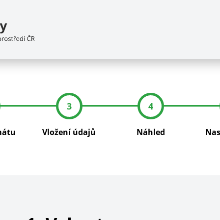
3
4
mátu
Vložení údajů
Náhled
Nas