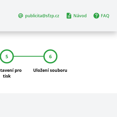
publicita@sfzp.cz
Návod
FAQ
5
6
tavení pro
Uložení souboru
tisk